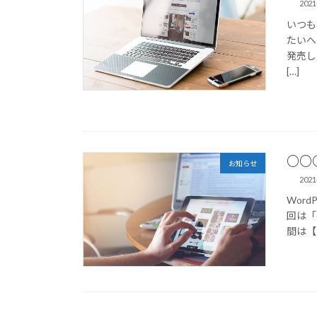
2021
いつも
たいへん
発売し
[…]
○○
お知らせ
2021
Wor
回は「
間は【 