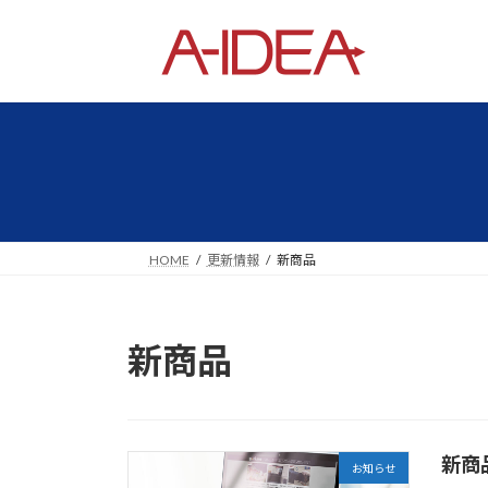
コ
ナ
ン
ビ
テ
ゲ
ン
ー
ツ
シ
へ
ョ
ス
ン
キ
に
ッ
移
プ
動
HOME
更新情報
新商品
新商品
新商
お知らせ